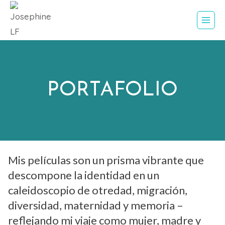
Saltar
al
contenido
PORTAFOLIO
Mis películas son un prisma vibrante que
descompone la identidad en un
caleidoscopio de otredad, migración,
diversidad, maternidad y memoria –
reflejando mi viaje como mujer, madre y