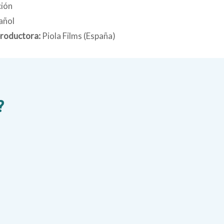
ción
añol
roductora:
Piola Films (España)
?