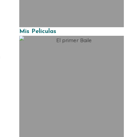
Mis Películas
á