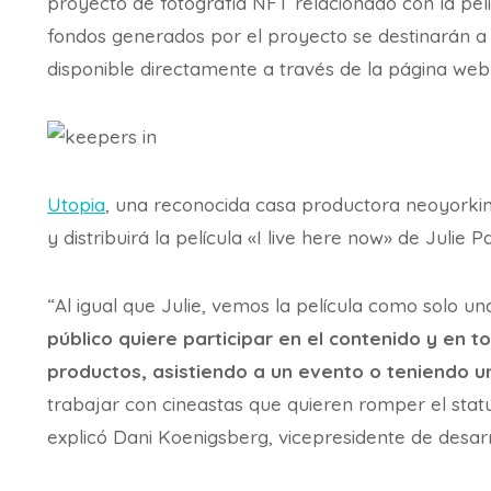
proyecto de fotografía NFT relacionado con la pelí
fondos generados por el proyecto se destinarán a la
disponible directamente a través de la página web
Utopia
, una reconocida casa productora neoyork
y distribuirá la película «I live here now» de Julie P
“Al igual que Julie, vemos la película como solo u
público quiere participar en el contenido y en 
productos, asistiendo a un evento o teniendo u
trabajar con cineastas que quieren romper el stat
explicó Dani Koenigsberg, vicepresidente de desa