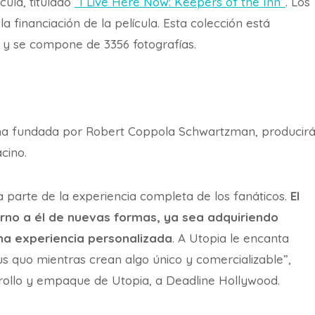
cula, titulado
“I Live Here Now: Keepers of the Inn”
. Los
 financiación de la película. Esta colección está
 y se compone de 3356 fotografías.
ina fundada por Robert Coppola Schwartzman, producir
acino.
na parte de la experiencia completa de los fanáticos.
El
torno a él de nuevas formas, ya sea adquiriendo
na experiencia personalizada
. A Utopia le encanta
us quo mientras crean algo único y comercializable”,
rrollo y empaque de Utopia, a Deadline Hollywood.