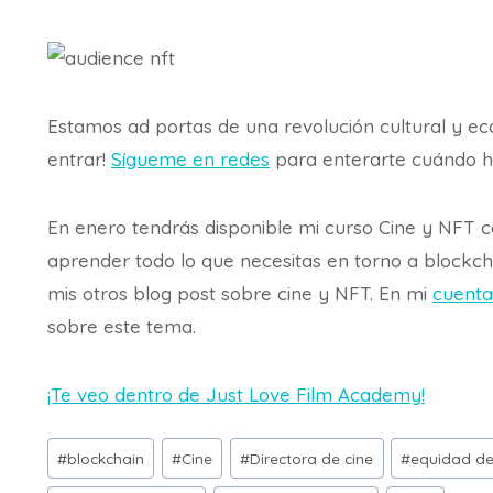
Estamos ad portas de una revolución cultural y ec
entrar!
Sígueme en redes
para enterarte cuándo hab
En enero tendrás disponible mi curso Cine y NFT 
aprender todo lo que necesitas en torno a blockc
mis otros blog post sobre cine y NFT. En mi
cuenta
sobre este tema.
¡Te veo dentro de Just Love Film Academy!
Etiquetas
#
blockchain
#
Cine
#
Directora de cine
#
equidad d
de