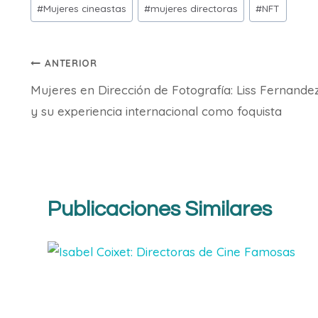
#
Mujeres cineastas
#
mujeres directoras
#
NFT
la
entrada:
Navegación
ANTERIOR
Mujeres en Dirección de Fotografía: Liss Fernande
de
y su experiencia internacional como foquista
entradas
Publicaciones Similares