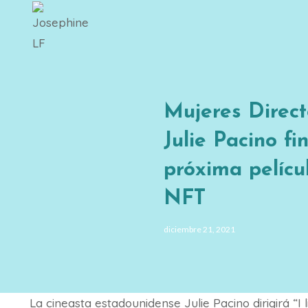
Saltar
al
contenido
Mujeres Direct
Julie Pacino fi
próxima pelícu
NFT
diciembre 21, 2021
La cineasta estadounidense Julie Pacino dirigirá “I 