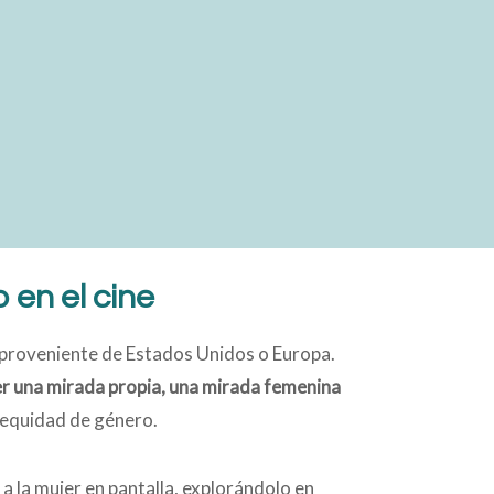
 en el cine
 proveniente de Estados Unidos o Europa.
 una mirada propia, una mirada femenina
a equidad de género.
a la mujer en pantalla, explorándolo en