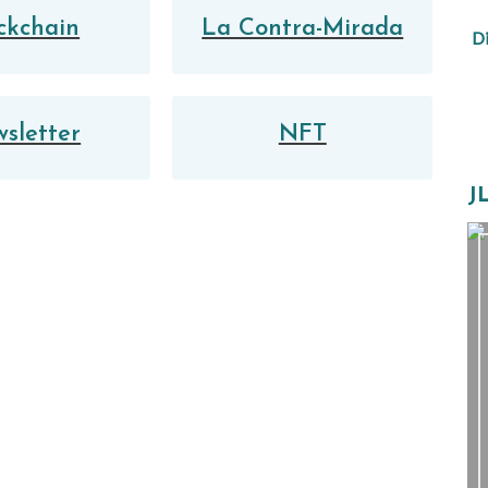
ckchain
La Contra-Mirada
Di
sletter
NFT
J