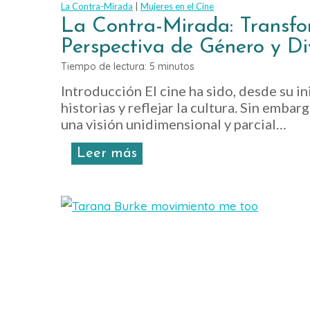
La Contra-Mirada
|
Mujeres en el Cine
i
La Contra-Mirada: Transfo
o
Perspectiva de Género y Di
n
e
Tiempo de lectura:
5
minutos
s
Introducción El cine ha sido, desde su i
s
historias y reflejar la cultura. Sin emb
o
una visión unidimensional y parcial…
b
r
L
Leer más
e
a
E
C
q
o
u
n
i
t
d
r
a
a
d
-
d
M