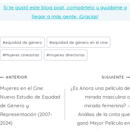
Si te gustó este blog post, compártelo y ayúdame a
llegar a más gente. ¡Gracias!
Etiquetas
#
equidad de género
#
equidad de género en el cine
de
#
Mujeres cineastas
#
mujeres directoras
la
entrada:
Navegación
ANTERIOR
SIGUIENTE
Mujeres en el Cine:
¿Es Anora una película de
de
Nuevo Estudio de Equidad
mirada masculina o
entradas
de Género y
mirada femenina? –
Representación (2007-
Análisis de la cinta que
2024)
ganó Mejor Película en